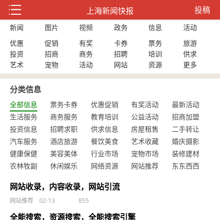
投稿
上海新闻快报
新闻
图片
视频
政务
信息
活动
优惠
促销
有奖
卡券
票务
旅游
投资
招商
商务
招聘
培训
供求
艺术
宠物
活动
网站
资源
更多
分类信息
全部信息
票务卡券
优惠促销
有奖活动
最新活动
生活服务
商务服务
教育培训
公益活动
招商加盟
投资信息
招聘求职
供求信息
房屋租售
二手转让
汽车服务
酒店旅游
餐饮美食
艺术收藏
婚庆摄影
健康保健
美容美体
行业市场
宠物市场
装修建材
农林牧副
休闲娱乐
网络资源
网站推荐
东东西西
网站收录，内容收录，网站引流
网站推荐
02-13
855
全能搜索，资源搜索，全能搜索引擎