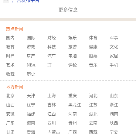
广告发布平台
更多信息
热点新闻
国内
国际
财经
娱乐
体育
军事
教育
游戏
科技
旅游
健康
文化
时尚
房产
汽车
电脑
股票
家居
艺术
NBA
IT
评论
音乐
手机
收藏
历史
地方新闻
北京
天津
上海
重庆
河北
山东
山西
辽宁
吉林
黑龙江
江苏
浙江
安徽
福建
江西
河南
湖北
湖南
广东
海南
四川
贵州
云南
陕西
甘肃
青海
内蒙古
广西
西藏
宁夏