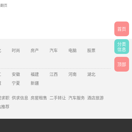
速翻页
首页
分类
信息
化
时尚
房产
汽车
电脑
股票
顶部
江
安徽
福建
江西
河南
湖北
藏
宁夏
新疆
聘求职
供求信息
房屋租售
二手转让
汽车服务
酒店旅游
站推荐