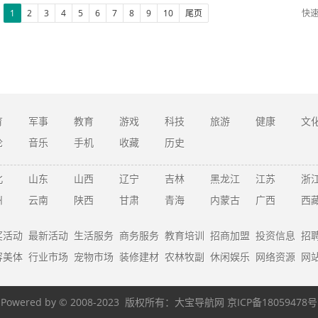
1
2
3
4
5
6
7
8
9
10
尾页
快
育
军事
教育
游戏
科技
旅游
健康
文
论
音乐
手机
收藏
历史
北
山东
山西
辽宁
吉林
黑龙江
江苏
浙
州
云南
陕西
甘肃
青海
内蒙古
广西
西
奖活动
最新活动
生活服务
商务服务
教育培训
招商加盟
投资信息
招
容美体
行业市场
宠物市场
装修建材
农林牧副
休闲娱乐
网络资源
网
Powered by © 2008-2023 版权所有：
大宝导航网
京ICP备18059478号