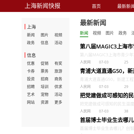
上海新闻快报
首页
最新新
最新新闻
上海
新闻
视频
图片
政务
新闻
图片
视频
政务
信息
活动
第八届MAGIC3上海
第八届MAGIC3上海市青少年3
信息
人民网
07-03
25
优惠
促销
有奖
青浦大道直通G50，
卡券
票务
旅游
投资
招商
商务
青浦大道直通G50，新建工程取
招聘
培训
供求
人民网
07-03
29
艺术
宠物
活动
把党建做成可感知的民
网站
资源
更多
把党建做成可感知的民生温度 . 
人民网
07-03
38
首届博士毕业生去哪儿
首届博士毕业生去哪儿？创智学院