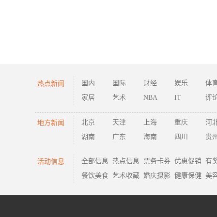
热点新闻
国内
国际
财经
娱乐
体
家居
艺术
NBA
IT
评
地方新闻
北京
天津
上海
重庆
河
湖南
广东
海南
四川
贵
活动信息
全部信息
热点信息
票务卡券
优惠促销
有
餐饮美食
艺术收藏
婚庆摄影
健康保健
美