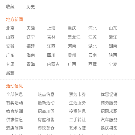
收藏
历史
地方新闻
北京
天津
上海
重庆
河北
山东
山西
辽宁
吉林
黑龙江
江苏
浙江
安徽
福建
江西
河南
湖北
湖南
广东
海南
四川
贵州
云南
陕西
甘肃
青海
内蒙古
广西
西藏
宁夏
新疆
活动信息
全部信息
热点信息
票务卡券
优惠促销
有奖活动
最新活动
生活服务
商务服务
教育培训
招商加盟
投资信息
招聘求职
供求信息
房屋租售
二手转让
汽车服务
酒店旅游
餐饮美食
艺术收藏
婚庆摄影