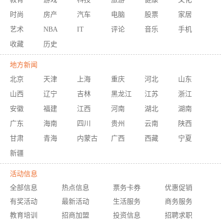
时尚
房产
汽车
电脑
股票
家居
艺术
NBA
IT
评论
音乐
手机
收藏
历史
地方新闻
北京
天津
上海
重庆
河北
山东
山西
辽宁
吉林
黑龙江
江苏
浙江
安徽
福建
江西
河南
湖北
湖南
广东
海南
四川
贵州
云南
陕西
甘肃
青海
内蒙古
广西
西藏
宁夏
新疆
活动信息
全部信息
热点信息
票务卡券
优惠促销
有奖活动
最新活动
生活服务
商务服务
教育培训
招商加盟
投资信息
招聘求职