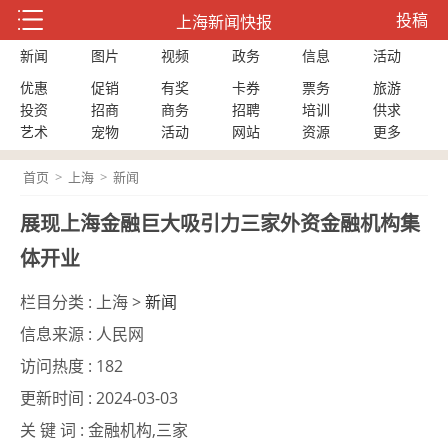
投稿
上海新闻快报
新闻
图片
视频
政务
信息
活动
优惠
促销
有奖
卡券
票务
旅游
投资
招商
商务
招聘
培训
供求
艺术
宠物
活动
网站
资源
更多
首页
>
上海
>
新闻
展现上海金融巨大吸引力三家外资金融机构集
体开业
栏目分类 :
上海 >
新闻
信息来源 :
人民网
访问热度 :
182
更新时间 :
2024-03-03
关 键 词 :
金融机构,三家