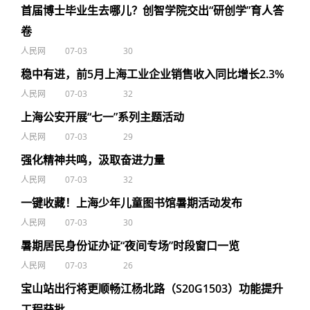
首届博士毕业生去哪儿？创智学院交出“研创学”育人答
卷
人民网
07-03
30
稳中有进，前5月上海工业企业销售收入同比增长2.3%
人民网
07-03
32
上海公安开展“七一”系列主题活动
人民网
07-03
29
强化精神共鸣，汲取奋进力量
人民网
07-03
32
一键收藏！上海少年儿童图书馆暑期活动发布
人民网
07-03
30
暑期居民身份证办证“夜间专场”时段窗口一览
人民网
07-03
26
宝山站出行将更顺畅江杨北路（S20G1503）功能提升
工程获批