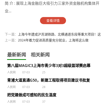
简 介 :
展现上海金融巨大吸引力三家外资金融机构集体开
业...
查看详情
下一篇：
上海今年建成沪苏湖铁路、北横通道东段等重大项目！这
场交通工作会信息量爆棚
上一篇：
2024年着力促进高质量充分就业，上海将这么做
最新新闻
相关新闻
第八届MAGIC3上海市青少年3对3超级篮球赛启幕
人民网
07-03
25
青浦大道直通G50，新建工程取得项目建议书批复
人民网
07-03
28
把党建做成可感知的民生温度
人民网
07-03
37