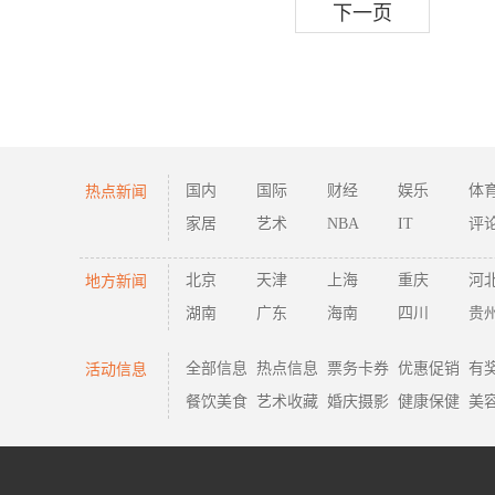
下一页
热点新闻
国内
国际
财经
娱乐
体
家居
艺术
NBA
IT
评
地方新闻
北京
天津
上海
重庆
河
湖南
广东
海南
四川
贵
活动信息
全部信息
热点信息
票务卡券
优惠促销
有
餐饮美食
艺术收藏
婚庆摄影
健康保健
美