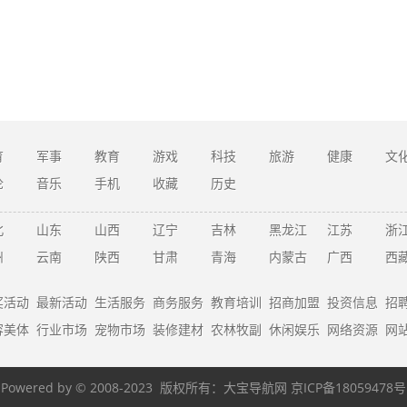
育
军事
教育
游戏
科技
旅游
健康
文
论
音乐
手机
收藏
历史
北
山东
山西
辽宁
吉林
黑龙江
江苏
浙
州
云南
陕西
甘肃
青海
内蒙古
广西
西
奖活动
最新活动
生活服务
商务服务
教育培训
招商加盟
投资信息
招
容美体
行业市场
宠物市场
装修建材
农林牧副
休闲娱乐
网络资源
网
Powered by © 2008-2023 版权所有：
大宝导航网
京ICP备18059478号