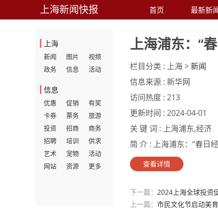
上海新闻快报
首页
最新新
上海浦东：“
上海
新闻
图片
视频
栏目分类 :
上海 >
新闻
政务
信息
活动
信息来源 :
新华网
信息
访问热度 :
213
优惠
促销
有奖
更新时间 :
2024-04-01
卡券
票务
旅游
关 键 词 :
上海浦东,经济
投资
招商
商务
招聘
培训
供求
简 介 :
上海浦东：“春日经济
艺术
宠物
活动
查看详情
网站
资源
更多
下一篇：
2024上海全球投资
上一篇：
市民文化节启动美