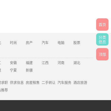
首页
分类
信息
化
时尚
房产
汽车
电脑
股票
顶部
江
安徽
福建
江西
河南
湖北
藏
宁夏
新疆
聘求职
供求信息
房屋租售
二手转让
汽车服务
酒店旅游
站推荐