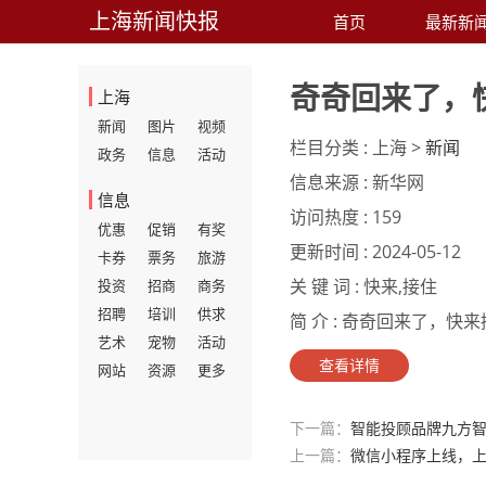
上海新闻快报
首页
最新新
奇奇回来了，
上海
新闻
图片
视频
栏目分类 :
上海 >
新闻
政务
信息
活动
信息来源 :
新华网
信息
访问热度 :
159
优惠
促销
有奖
更新时间 :
2024-05-12
卡券
票务
旅游
关 键 词 :
快来,接住
投资
招商
商务
招聘
培训
供求
简 介 :
奇奇回来了，快来接住
艺术
宠物
活动
查看详情
网站
资源
更多
下一篇：
智能投顾品牌九方智
上一篇：
微信小程序上线，