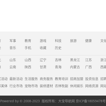
育
军事
教育
游戏
科技
旅游
健康
文
论
音乐
手机
收藏
历史
北
山东
山西
辽宁
吉林
黑龙江
江苏
浙
州
云南
陕西
甘肃
青海
内蒙古
广西
西
奖活动
最新活动
生活服务
商务服务
教育培训
招商加盟
投资信息
招
容美体
行业市场
宠物市场
装修建材
农林牧副
休闲娱乐
网络资源
网
Powered by © 2008-2023 版权所有：
大宝导航网
京ICP备18059478号