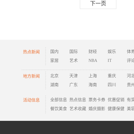
下一页
热点新闻
国内
国际
财经
娱乐
体
家居
艺术
NBA
IT
评
地方新闻
北京
天津
上海
重庆
河
湖南
广东
海南
四川
贵
活动信息
全部信息
热点信息
票务卡券
优惠促销
有
餐饮美食
艺术收藏
婚庆摄影
健康保健
美