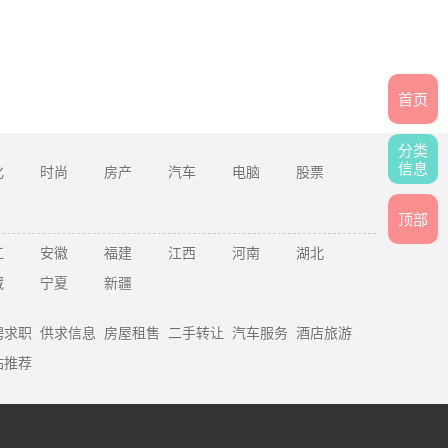
首页
分类
信息
化
时尚
房产
汽车
电脑
股票
顶部
江
安徽
福建
江西
河南
湖北
藏
宁夏
新疆
聘求职
供求信息
房屋租售
二手转让
汽车服务
酒店旅游
站推荐