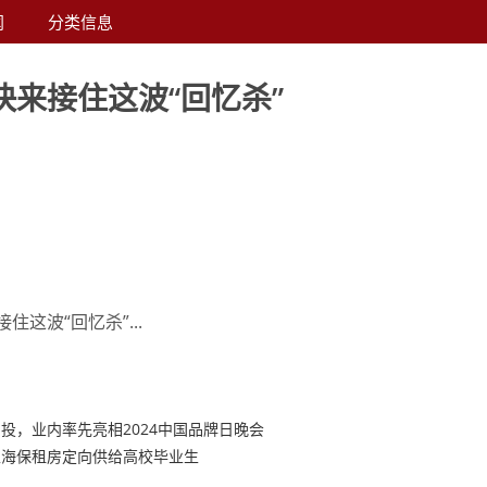
闻
分类信息
快来接住这波“回忆杀”
这波“回忆杀”...
投，业内率先亮相2024中国品牌日晚会
上海保租房定向供给高校毕业生