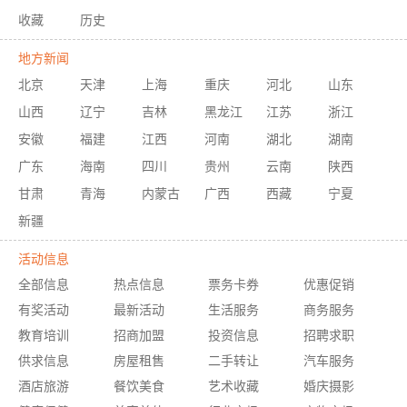
收藏
历史
地方新闻
北京
天津
上海
重庆
河北
山东
山西
辽宁
吉林
黑龙江
江苏
浙江
安徽
福建
江西
河南
湖北
湖南
广东
海南
四川
贵州
云南
陕西
甘肃
青海
内蒙古
广西
西藏
宁夏
新疆
活动信息
全部信息
热点信息
票务卡券
优惠促销
有奖活动
最新活动
生活服务
商务服务
教育培训
招商加盟
投资信息
招聘求职
供求信息
房屋租售
二手转让
汽车服务
酒店旅游
餐饮美食
艺术收藏
婚庆摄影