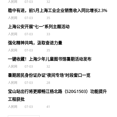
人民网
07-03
32
稳中有进，前5月上海工业企业销售收入同比增长2.3%
人民网
07-03
35
上海公安开展“七一”系列主题活动
人民网
07-03
33
强化精神共鸣，汲取奋进力量
人民网
07-03
35
一键收藏！上海少年儿童图书馆暑期活动发布
人民网
07-03
32
暑期居民身份证办证“夜间专场”时段窗口一览
人民网
07-03
28
宝山站出行将更顺畅江杨北路（S20G1503）功能提升
工程获批
人民网
07-03
41