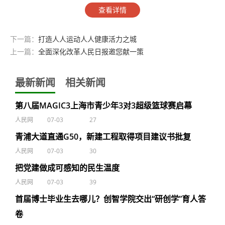
查看详情
下一篇：
打造人人运动人人健康活力之城
上一篇：
全面深化改革人民日报邀您献一策
最新新闻
相关新闻
第八届MAGIC3上海市青少年3对3超级篮球赛启幕
人民网
07-03
27
青浦大道直通G50，新建工程取得项目建议书批复
人民网
07-03
30
把党建做成可感知的民生温度
人民网
07-03
39
首届博士毕业生去哪儿？创智学院交出“研创学”育人答
卷