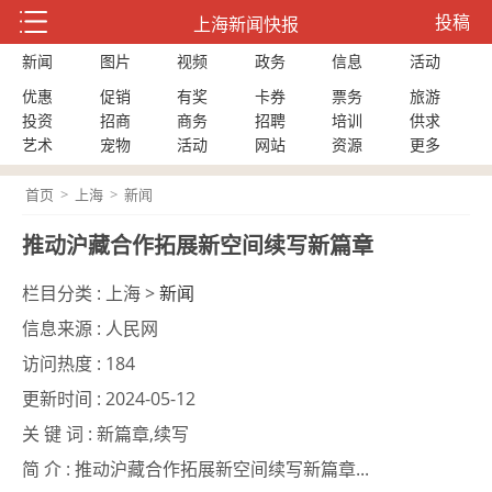
投稿
上海新闻快报
新闻
图片
视频
政务
信息
活动
优惠
促销
有奖
卡券
票务
旅游
投资
招商
商务
招聘
培训
供求
艺术
宠物
活动
网站
资源
更多
首页
>
上海
>
新闻
推动沪藏合作拓展新空间续写新篇章
栏目分类 :
上海 >
新闻
信息来源 :
人民网
访问热度 :
184
更新时间 :
2024-05-12
关 键 词 :
新篇章,续写
简 介 :
推动沪藏合作拓展新空间续写新篇章...