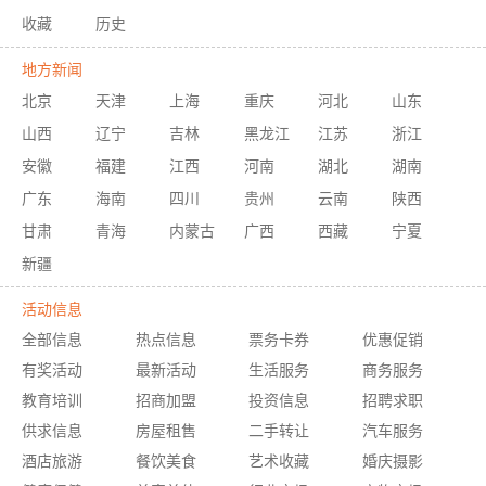
收藏
历史
地方新闻
北京
天津
上海
重庆
河北
山东
山西
辽宁
吉林
黑龙江
江苏
浙江
安徽
福建
江西
河南
湖北
湖南
广东
海南
四川
贵州
云南
陕西
甘肃
青海
内蒙古
广西
西藏
宁夏
新疆
活动信息
全部信息
热点信息
票务卡券
优惠促销
有奖活动
最新活动
生活服务
商务服务
教育培训
招商加盟
投资信息
招聘求职
供求信息
房屋租售
二手转让
汽车服务
酒店旅游
餐饮美食
艺术收藏
婚庆摄影