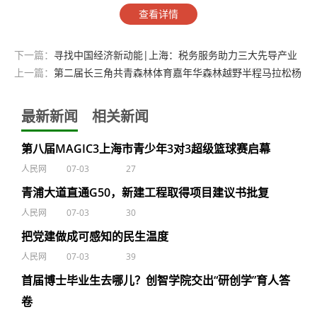
查看详情
下一篇：
寻找中国经济新动能|上海：税务服务助力三大先导产业
亮点频现
上一篇：
第二届长三角共青森林体育嘉年华森林越野半程马拉松杨
浦开跑
最新新闻
相关新闻
第八届MAGIC3上海市青少年3对3超级篮球赛启幕
人民网
07-03
27
青浦大道直通G50，新建工程取得项目建议书批复
人民网
07-03
30
把党建做成可感知的民生温度
人民网
07-03
39
首届博士毕业生去哪儿？创智学院交出“研创学”育人答
卷