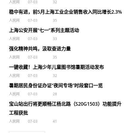
人民网
07-03
32
稳中有进，前5月上海工业企业销售收入同比增长2.3%
人民网
07-03
35
上海公安开展“七一”系列主题活动
人民网
07-03
33
强化精神共鸣，汲取奋进力量
人民网
07-03
35
一键收藏！上海少年儿童图书馆暑期活动发布
人民网
07-03
32
暑期居民身份证办证“夜间专场”时段窗口一览
人民网
07-03
28
宝山站出行将更顺畅江杨北路（S20G1503）功能提升
工程获批
人民网
07-03
41