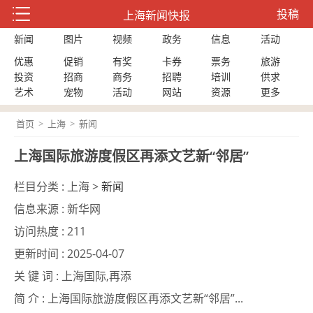
投稿
上海新闻快报
新闻
图片
视频
政务
信息
活动
优惠
促销
有奖
卡券
票务
旅游
投资
招商
商务
招聘
培训
供求
艺术
宠物
活动
网站
资源
更多
首页
>
上海
>
新闻
上海国际旅游度假区再添文艺新“邻居”
栏目分类 :
上海 >
新闻
信息来源 :
新华网
访问热度 :
211
更新时间 :
2025-04-07
关 键 词 :
上海国际,再添
简 介 :
上海国际旅游度假区再添文艺新“邻居”...