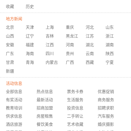
收藏
历史
地方新闻
北京
天津
上海
重庆
河北
山东
山西
辽宁
吉林
黑龙江
江苏
浙江
安徽
福建
江西
河南
湖北
湖南
广东
海南
四川
贵州
云南
陕西
甘肃
青海
内蒙古
广西
西藏
宁夏
新疆
活动信息
全部信息
热点信息
票务卡券
优惠促销
有奖活动
最新活动
生活服务
商务服务
教育培训
招商加盟
投资信息
招聘求职
供求信息
房屋租售
二手转让
汽车服务
酒店旅游
餐饮美食
艺术收藏
婚庆摄影