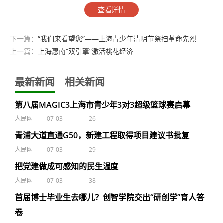
查看详情
下一篇：
“我们来看望您”——上海青少年清明节祭扫革命先烈
上一篇：
上海惠南“双引擎”激活桃花经济
最新新闻
相关新闻
第八届MAGIC3上海市青少年3对3超级篮球赛启幕
人民网
07-03
26
青浦大道直通G50，新建工程取得项目建议书批复
人民网
07-03
29
把党建做成可感知的民生温度
人民网
07-03
38
首届博士毕业生去哪儿？创智学院交出“研创学”育人答
卷