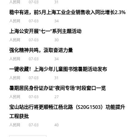
人民网
07-03
31
稳中有进，前5月上海工业企业销售收入同比增长2.3%
人民网
07-03
34
上海公安开展“七一”系列主题活动
人民网
07-03
30
强化精神共鸣，汲取奋进力量
人民网
07-03
34
一键收藏！上海少年儿童图书馆暑期活动发布
人民网
07-03
31
暑期居民身份证办证“夜间专场”时段窗口一览
人民网
07-03
27
宝山站出行将更顺畅江杨北路（S20G1503）功能提升
工程获批
人民网
07-03
40