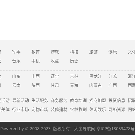
育
军事
教育
游戏
科技
旅游
健康
文
论
音乐
手机
收藏
历史
北
山东
山西
辽宁
吉林
黑龙江
江苏
浙
州
云南
陕西
甘肃
青海
内蒙古
广西
西
奖活动
最新活动
生活服务
商务服务
教育培训
招商加盟
投资信息
招
容美体
行业市场
宠物市场
装修建材
农林牧副
休闲娱乐
网络资源
网
Powered by © 2008-2023 版权所有：
大宝导航网
京ICP备18059478号