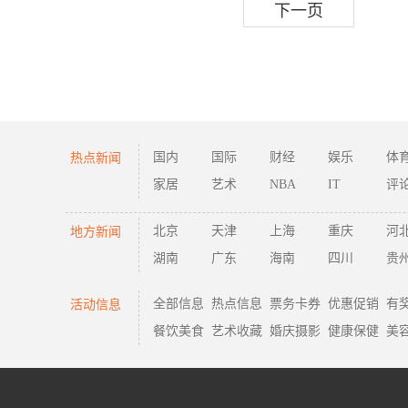
下一页
热点新闻
国内
国际
财经
娱乐
体
家居
艺术
NBA
IT
评
地方新闻
北京
天津
上海
重庆
河
湖南
广东
海南
四川
贵
活动信息
全部信息
热点信息
票务卡券
优惠促销
有
餐饮美食
艺术收藏
婚庆摄影
健康保健
美