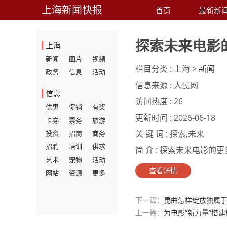
上海新闻快报
首页
最新新
探索未来电影
上海
新闻
图片
视频
栏目分类 :
上海 >
新闻
政务
信息
活动
信息来源 :
人民网
信息
访问热度 :
26
优惠
促销
有奖
更新时间 :
2026-06-18
卡券
票务
旅游
关 键 词 :
探索,未来
投资
招商
商务
招聘
培训
供求
简 介 :
探索未来电影的更多
艺术
宠物
活动
查看详情
网站
资源
更多
下一篇：
昆曲怎样绽放独属于
上一篇：
为电影“新力量”搭建