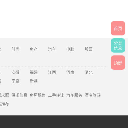
首页
分类
信息
化
时尚
房产
汽车
电脑
股票
顶部
江
安徽
福建
江西
河南
湖北
藏
宁夏
新疆
聘求职
供求信息
房屋租售
二手转让
汽车服务
酒店旅游
站推荐