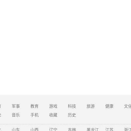
育
军事
教育
游戏
科技
旅游
健康
文
论
音乐
手机
收藏
历史
北
山东
山西
辽宁
吉林
黑龙江
江苏
浙