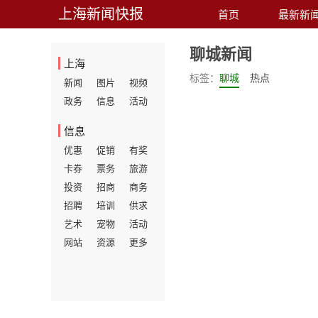
上海新闻快报
首页
最新新
聊城新闻
上海
标签：
聊城
热点
新闻
图片
视频
政务
信息
活动
信息
优惠
促销
有奖
卡券
票务
旅游
投资
招商
商务
招聘
培训
供求
艺术
宠物
活动
网站
资源
更多