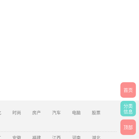
首页
分类
信息
化
时尚
房产
汽车
电脑
股票
顶部
江
安徽
福建
江西
河南
湖北