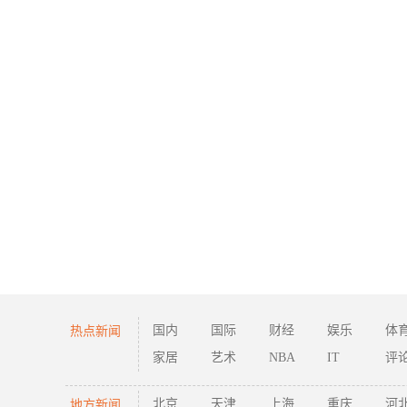
热点新闻
国内
国际
财经
娱乐
体
家居
艺术
NBA
IT
评
地方新闻
北京
天津
上海
重庆
河