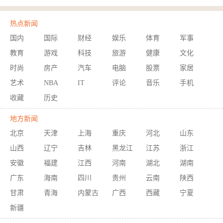
热点新闻
国内
国际
财经
娱乐
体育
军事
教育
游戏
科技
旅游
健康
文化
时尚
房产
汽车
电脑
股票
家居
艺术
NBA
IT
评论
音乐
手机
收藏
历史
地方新闻
北京
天津
上海
重庆
河北
山东
山西
辽宁
吉林
黑龙江
江苏
浙江
安徽
福建
江西
河南
湖北
湖南
广东
海南
四川
贵州
云南
陕西
甘肃
青海
内蒙古
广西
西藏
宁夏
新疆