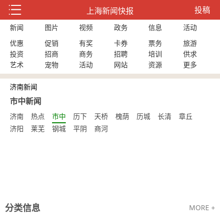
投稿
上海新闻快报
新闻
图片
视频
政务
信息
活动
优惠
促销
有奖
卡券
票务
旅游
投资
招商
商务
招聘
培训
供求
艺术
宠物
活动
网站
资源
更多
济南新闻
市中新闻
济南
热点
市中
历下
天桥
槐荫
历城
长清
章丘
济阳
莱芜
钢城
平阴
商河
分类信息
MORE +