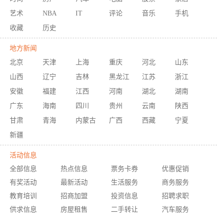
艺术
NBA
IT
评论
音乐
手机
收藏
历史
地方新闻
北京
天津
上海
重庆
河北
山东
山西
辽宁
吉林
黑龙江
江苏
浙江
安徽
福建
江西
河南
湖北
湖南
广东
海南
四川
贵州
云南
陕西
甘肃
青海
内蒙古
广西
西藏
宁夏
新疆
活动信息
全部信息
热点信息
票务卡券
优惠促销
有奖活动
最新活动
生活服务
商务服务
教育培训
招商加盟
投资信息
招聘求职
供求信息
房屋租售
二手转让
汽车服务