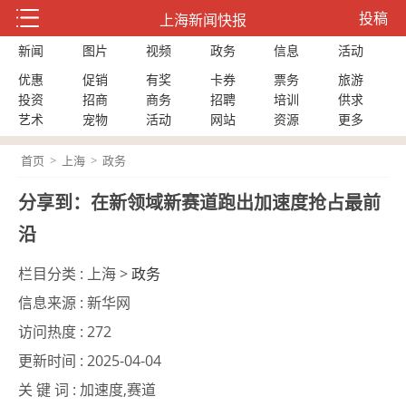
投稿
上海新闻快报
新闻
图片
视频
政务
信息
活动
优惠
促销
有奖
卡券
票务
旅游
投资
招商
商务
招聘
培训
供求
艺术
宠物
活动
网站
资源
更多
首页
>
上海
>
政务
分享到：在新领域新赛道跑出加速度抢占最前
沿
栏目分类 :
上海 >
政务
信息来源 :
新华网
访问热度 :
272
更新时间 :
2025-04-04
关 键 词 :
加速度,赛道