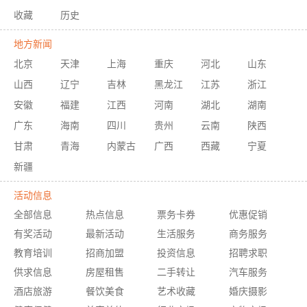
收藏
历史
地方新闻
北京
天津
上海
重庆
河北
山东
山西
辽宁
吉林
黑龙江
江苏
浙江
安徽
福建
江西
河南
湖北
湖南
广东
海南
四川
贵州
云南
陕西
甘肃
青海
内蒙古
广西
西藏
宁夏
新疆
活动信息
全部信息
热点信息
票务卡券
优惠促销
有奖活动
最新活动
生活服务
商务服务
教育培训
招商加盟
投资信息
招聘求职
供求信息
房屋租售
二手转让
汽车服务
酒店旅游
餐饮美食
艺术收藏
婚庆摄影